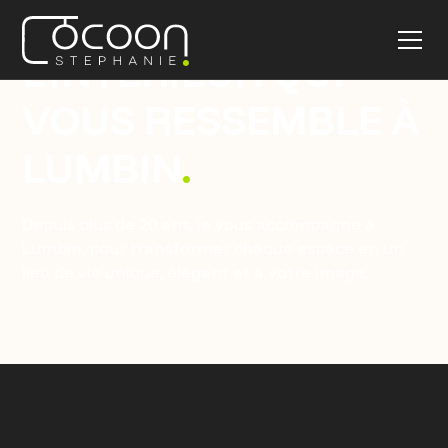
CRÉONS ENSEMBLE
L'INTÉRIEUR QUI
VOUS RESSEMBLE À
LUMBIN
.
Depuis plus de 20 ans, je vous accompagne à
Lumbin, pour transformer chaque espace en un
lieu de vie unique, élégant et à votre image.