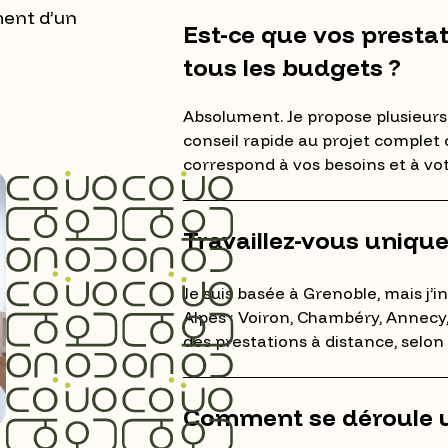
ment d’un
Est-ce que vos prestat
tous les budgets ?
Absolument. Je propose plusieurs
conseil rapide au projet complet 
correspond à vos besoins et à vo
Travaillez-vous uniqu
Je suis basée à Grenoble, mais j’
Alpes : Voiron, Chambéry, Annecy, 
des prestations à distance, selon 
Comment se déroule u